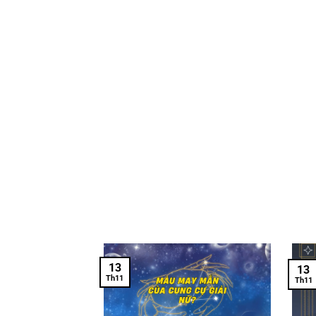
13
13
Th11
Th11