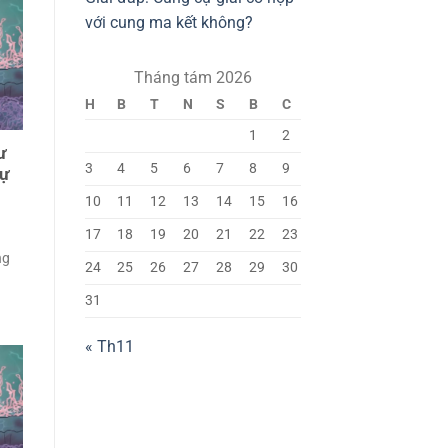
với cung ma kết không?
Tháng tám 2026
H
B
T
N
S
B
C
1
2
ư
3
4
5
6
7
8
9
sự
10
11
12
13
14
15
16
17
18
19
20
21
22
23
ng
24
25
26
27
28
29
30
31
« Th11