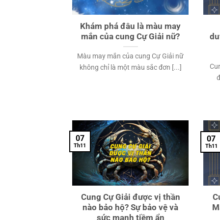
Khám phá đâu là màu may
mắn của cung Cự Giải nữ?
du
Màu may mắn của cung Cự Giải nữ
Cun
không chỉ là một màu sắc đơn [...]
đ
07
07
Th11
Th11
Cung Cự Giải được vị thần
C
nào bảo hộ? Sự bảo vệ và
M
sức mạnh tiềm ẩn