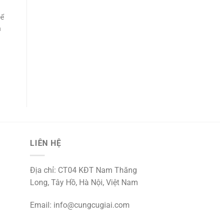
Để
n
LIÊN HỆ
Địa chỉ: CT04 KĐT Nam Thăng
Long, Tây Hồ, Hà Nội, Việt Nam
Email:
info@cungcugiai.com