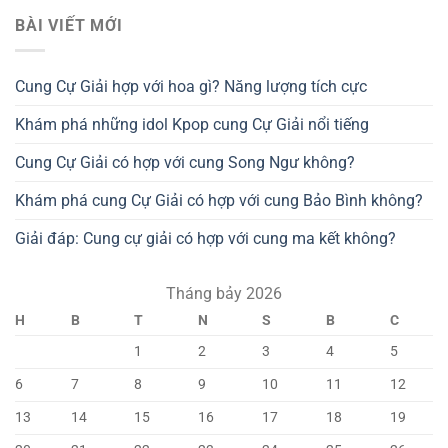
BÀI VIẾT MỚI
Cung Cự Giải hợp với hoa gì? Năng lượng tích cực
Khám phá những idol Kpop cung Cự Giải nổi tiếng
Cung Cự Giải có hợp với cung Song Ngư không?
Khám phá cung Cự Giải có hợp với cung Bảo Bình không?
Giải đáp: Cung cự giải có hợp với cung ma kết không?
Tháng bảy 2026
H
B
T
N
S
B
C
1
2
3
4
5
6
7
8
9
10
11
12
13
14
15
16
17
18
19