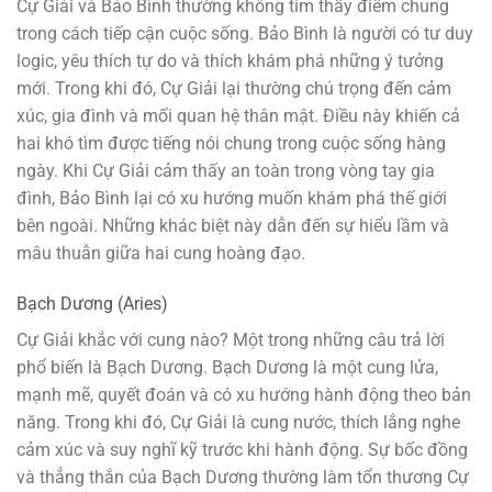
Cự Giải và Bảo Bình thường không tìm thấy điểm chung
trong cách tiếp cận cuộc sống. Bảo Bình là người có tư duy
logic, yêu thích tự do và thích khám phá những ý tưởng
mới. Trong khi đó, Cự Giải lại thường chú trọng đến cảm
xúc, gia đình và mối quan hệ thân mật. Điều này khiến cả
hai khó tìm được tiếng nói chung trong cuộc sống hàng
ngày. Khi Cự Giải cảm thấy an toàn trong vòng tay gia
đình, Bảo Bình lại có xu hướng muốn khám phá thế giới
bên ngoài. Những khác biệt này dẫn đến sự hiểu lầm và
mâu thuẫn giữa hai cung hoàng đạo.
Bạch Dương (Aries)
Cự Giải khắc với cung nào? Một trong những câu trả lời
phổ biến là Bạch Dương. Bạch Dương là một cung lửa,
mạnh mẽ, quyết đoán và có xu hướng hành động theo bản
năng. Trong khi đó, Cự Giải là cung nước, thích lắng nghe
cảm xúc và suy nghĩ kỹ trước khi hành động. Sự bốc đồng
và thẳng thắn của Bạch Dương thường làm tổn thương Cự