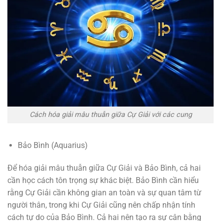
Cách hóa giải mâu thuẫn giữa Cự Giải với các cung
Bảo Bình (Aquarius)
Để hóa giải mâu thuẫn giữa Cự Giải và Bảo Bình, cả hai
cần học cách tôn trọng sự khác biệt. Bảo Bình cần hiểu
rằng Cự Giải cần không gian an toàn và sự quan tâm từ
người thân, trong khi Cự Giải cũng nên chấp nhận tính
cách tự do của Bảo Bình. Cả hai nên tạo ra sự cân bằng