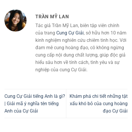
TRẦN MỸ LAN
Tác giả Trần Mỹ Lan, biên tập viên chính
của trang
Cung Cự Giải
, sở hữu hơn 10 năm
kinh nghiệm nghiên cứu chiêm tinh học. Với
đam mê cung hoàng đạo, cô không ngừng
cung cấp nội dung chất lượng, giúp độc giả
hiểu sâu hơn về tính cách, tình yêu và sự
nghiệp của cung Cự Giải.
Cung Cự Giải tiếng Anh là gì?
Khám phá chi tiết những tật
| Giải mã ý nghĩa tên tiếng
xấu khó bỏ của cung hoàng
Anh của Cự Giải
đạo Cự Giải