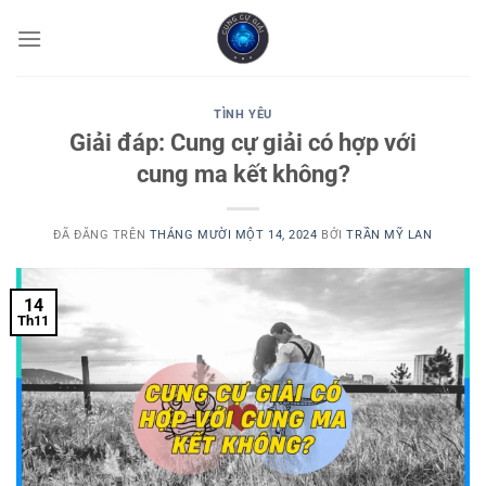
Chuyển
đến
nội
dung
TÌNH YÊU
Giải đáp: Cung cự giải có hợp với
cung ma kết không?
ĐÃ ĐĂNG TRÊN
THÁNG MƯỜI MỘT 14, 2024
BỞI
TRẦN MỸ LAN
14
Th11