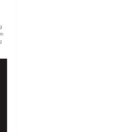
g
ên
g