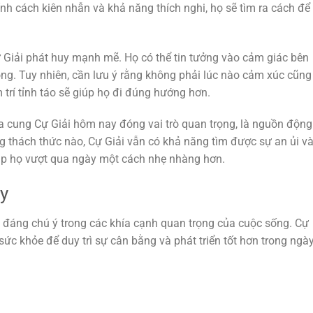
tính cách kiên nhẫn và khả năng thích nghi, họ sẽ tìm ra cách để
ự Giải phát huy mạnh mẽ. Họ có thể tin tưởng vào cảm giác bên
ng. Tuy nhiên, cần lưu ý rằng không phải lúc nào cảm xúc cũng
trí tỉnh táo sẽ giúp họ đi đúng hướng hơn.
a cung Cự Giải hôm nay đóng vai trò quan trọng, là nguồn động
ng thách thức nào, Cự Giải vẫn có khả năng tìm được sự an ủi v
p họ vượt qua ngày một cách nhẹ nhàng hơn.
y
i đáng chú ý trong các khía cạnh quan trọng của cuộc sống. Cự
sức khỏe để duy trì sự cân bằng và phát triển tốt hơn trong ngà