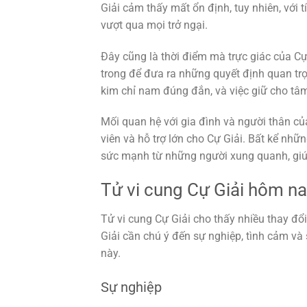
Giải cảm thấy mất ổn định, tuy nhiên, với 
vượt qua mọi trở ngại.
Đây cũng là thời điểm mà trực giác của C
trong để đưa ra những quyết định quan trọ
kim chỉ nam đúng đắn, và việc giữ cho tâm 
Mối quan hệ với gia đình và người thân củ
viên và hỗ trợ lớn cho Cự Giải. Bất kể nhữ
sức mạnh từ những người xung quanh, giú
Tử vi cung Cự Giải hôm na
Tử vi cung Cự Giải cho thấy nhiều thay đổ
Giải cần chú ý đến sự nghiệp, tình cảm và 
này.
Sự nghiệp