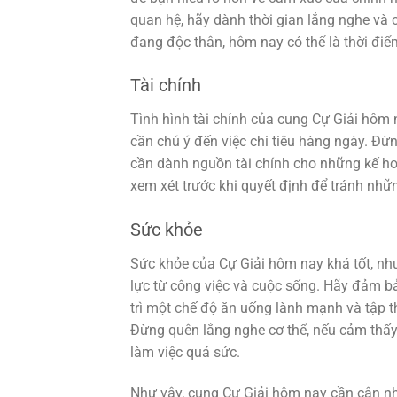
quan hệ, hãy dành thời gian lắng nghe và 
đang độc thân, hôm nay có thể là thời đi
Tài chính
Tình hình tài chính của cung Cự Giải hôm
cần chú ý đến việc chi tiêu hàng ngày. Đừ
cần dành nguồn tài chính cho những kế hoạ
xem xét trước khi quyết định để tránh nhữ
Sức khỏe
Sức khỏe của Cự Giải hôm nay khá tốt, nh
lực từ công việc và cuộc sống. Hãy đảm bả
trì một chế độ ăn uống lành mạnh và tập t
Đừng quên lắng nghe cơ thể, nếu cảm thấy 
làm việc quá sức.
Như vậy, cung Cự Giải hôm nay cần cân nhắ