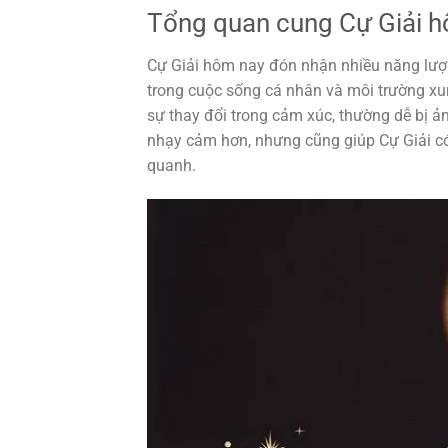
Tổng quan cung Cự Giải 
Cự Giải hôm nay đón nhận nhiều năng lượ
trong cuộc sống cá nhân và môi trường x
sự thay đổi trong cảm xúc, thường dễ bị ả
nhạy cảm hơn, nhưng cũng giúp Cự Giải c
quanh.