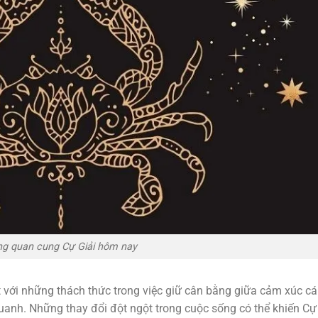
g quan cung Cự Giải hôm nay
 với những thách thức trong việc giữ cân bằng giữa cảm xúc cá
uanh. Những thay đổi đột ngột trong cuộc sống có thể khiến Cự