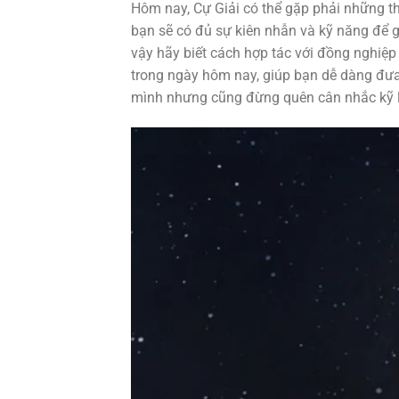
Hôm nay, Cự Giải có thể gặp phải những th
bạn sẽ có đủ sự kiên nhẫn và kỹ năng để g
vậy hãy biết cách hợp tác với đồng nghiệp
trong ngày hôm nay, giúp bạn dễ dàng đưa
mình nhưng cũng đừng quên cân nhắc kỹ l