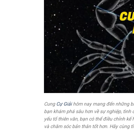
Cung
Cự Giải
hôm nay mang đến những biến
bạn khám phá sâu hơn về sự nghiệp, tình 
yếu tố thiên văn, bạn có thể điều chỉnh kế
và chăm sóc bản thân tốt hơn. Hãy cùng tì