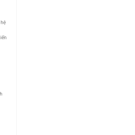
 hệ
iến
nh