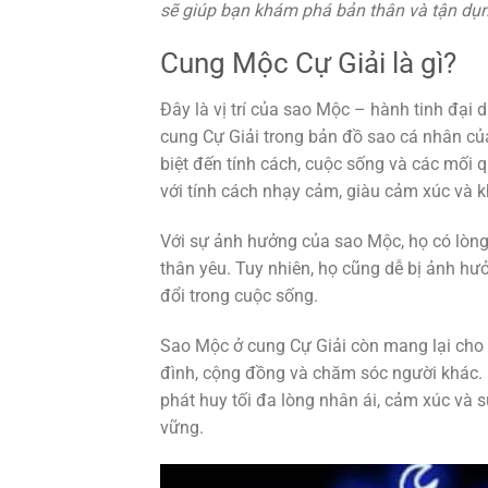
sẽ giúp bạn khám phá bản thân và tận dụn
Cung Mộc Cự Giải là gì?
Đây là vị trí của sao Mộc – hành tinh đại
cung Cự Giải trong bản đồ sao cá nhân củ
biệt đến tính cách, cuộc sống và các mối
với tính cách nhạy cảm, giàu cảm xúc và k
Với sự ảnh hưởng của sao Mộc, họ có lòng
thân yêu. Tuy nhiên, họ cũng dễ bị ảnh hư
đổi trong cuộc sống.
Sao Mộc ở cung Cự Giải còn mang lại cho n
đình, cộng đồng và chăm sóc người khác. 
phát huy tối đa lòng nhân ái, cảm xúc và
vững.