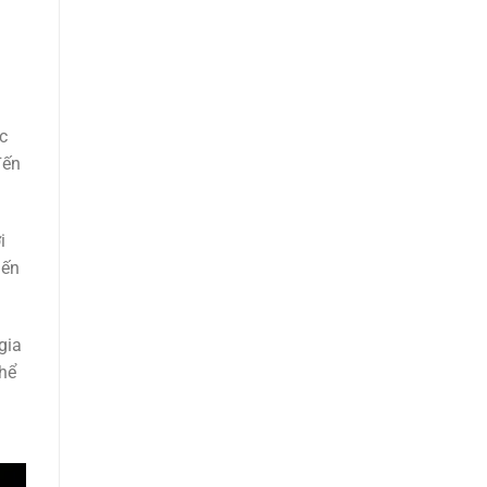
c
đến
i
iến
gia
thể