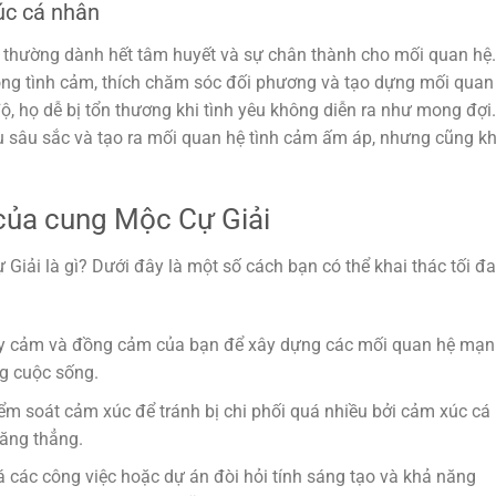
úc cá nhân
i thường dành hết tâm huyết và sự chân thành cho mối quan hệ.
rong tình cảm, thích chăm sóc đối phương và tạo dựng mối quan
ộ, họ dễ bị tổn thương khi tình yêu không diễn ra như mong đợi.
 sâu sắc và tạo ra mối quan hệ tình cảm ấm áp, nhưng cũng kh
của cung Mộc Cự Giải
iải là gì? Dưới đây là một số cách bạn có thể khai thác tối đa
nhạy cảm và đồng cảm của bạn để xây dựng các mối quan hệ mạ
ng cuộc sống.
iểm soát cảm xúc để tránh bị chi phối quá nhiều bởi cảm xúc cá
căng thẳng.
các công việc hoặc dự án đòi hỏi tính sáng tạo và khả năng