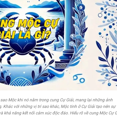
ủa sao Mộc khi nó nằm trong cung Cự Giải, mang lại những ảnh
 Khác với những vị trí sao khác, Mộc tinh ở Cự Giải tạo nên sự
à khả năng kết nối cảm xúc độc đáo. Hiểu rõ về cung Mộc Cự G