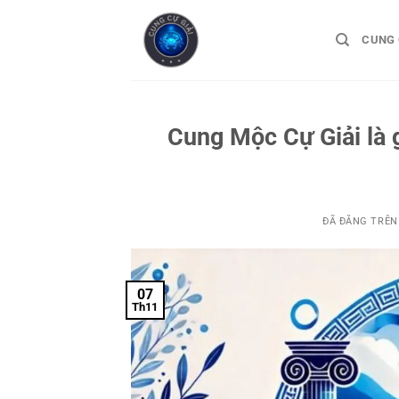
Chuyển
đến
CUNG 
nội
dung
Cung Mộc Cự Giải là 
ĐÃ ĐĂNG TRÊ
07
Th11