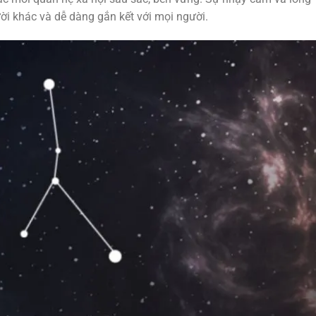
ời khác và dễ dàng gắn kết với mọi người.