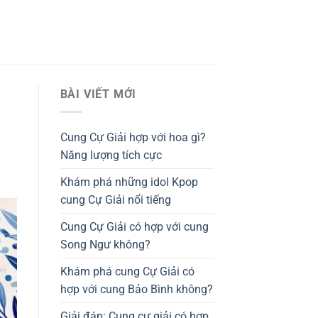
BÀI VIẾT MỚI
Cung Cự Giải hợp với hoa gì?
Năng lượng tích cực
Khám phá những idol Kpop
cung Cự Giải nổi tiếng
Cung Cự Giải có hợp với cung
Song Ngư không?
Khám phá cung Cự Giải có
hợp với cung Bảo Bình không?
Giải đáp: Cung cự giải có hợp